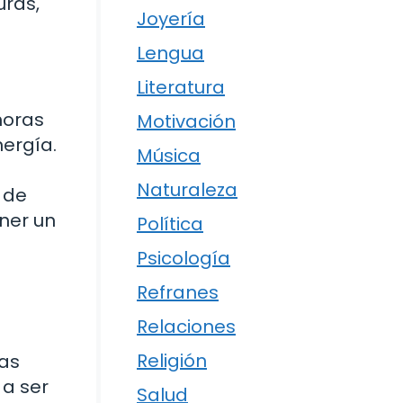
uras,
Joyería
Lengua
Literatura
horas
Motivación
ergía.
Música
Naturaleza
 de
ner un
Política
Psicología
Refranes
Relaciones
.
Religión
has
 a ser
Salud