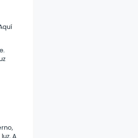
Aquí
e.
uz
a
erno,
luz. A