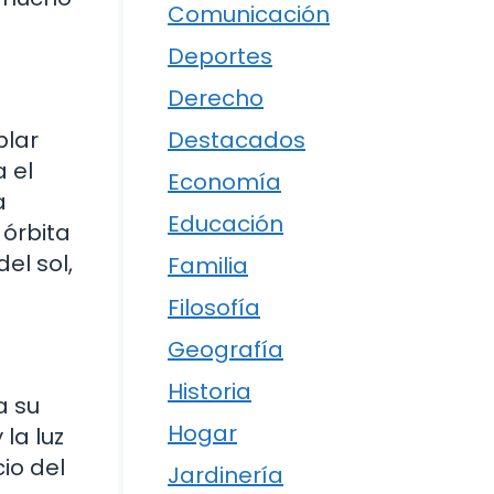
Comunicación
Deportes
Derecho
blar
Destacados
a el
Economía
a
Educación
 órbita
el sol,
Familia
Filosofía
Geografía
Historia
a su
Hogar
la luz
cio del
Jardinería