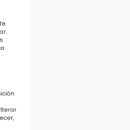
te.
ar.
s
 a
sición
lterar
ecer,