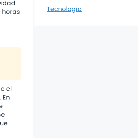
vidad
Tecnología
s horas
e el
. En
e
se
que