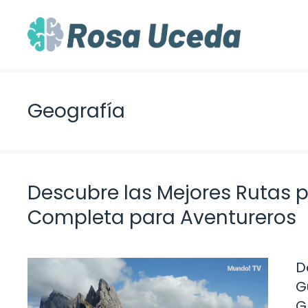
Saltar
al
contenido
Geografía
Descubre las Mejores Rutas po
Completa para Aventureros
D
G
G