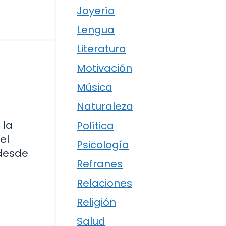
Joyería
Lengua
Literatura
Motivación
Música
Naturaleza
 la
Política
el
Psicología
 desde
Refranes
Relaciones
Religión
Salud