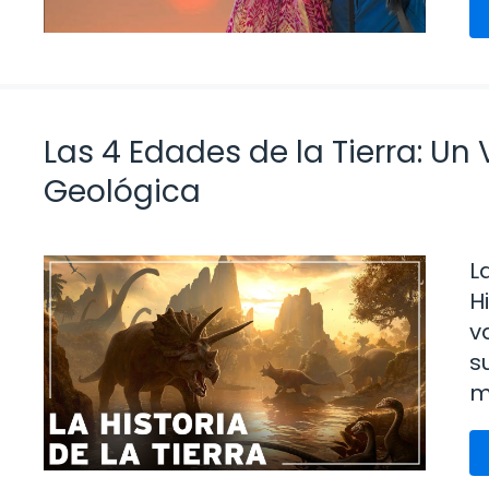
Las 4 Edades de la Tierra: Un 
Geológica
L
H
v
s
m