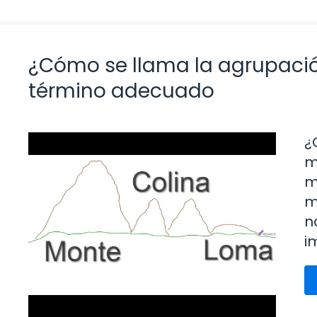
¿Cómo se llama la agrupaci
término adecuado
¿
m
m
m
n
i