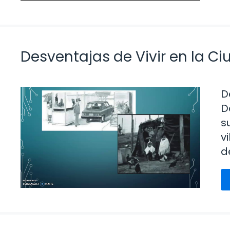
Desventajas de Vivir en la C
D
D
s
v
d