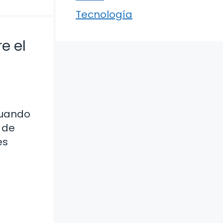
Tecnología
e el
Cuando
 de
es