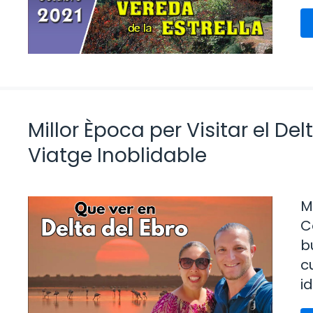
Millor Època per Visitar el De
Viatge Inoblidable
M
C
b
c
i