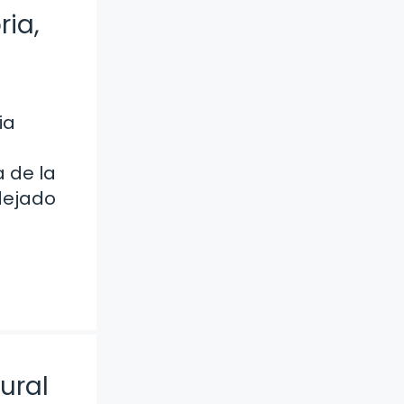
ria,
ia
 de la
 dejado
ural