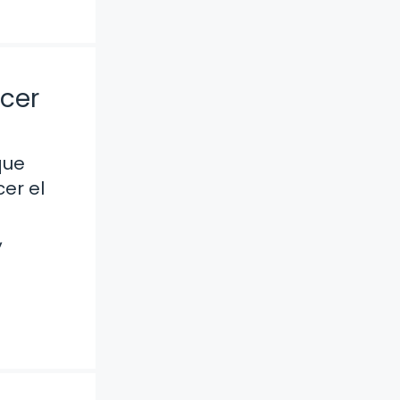
ocer
que
er el
,