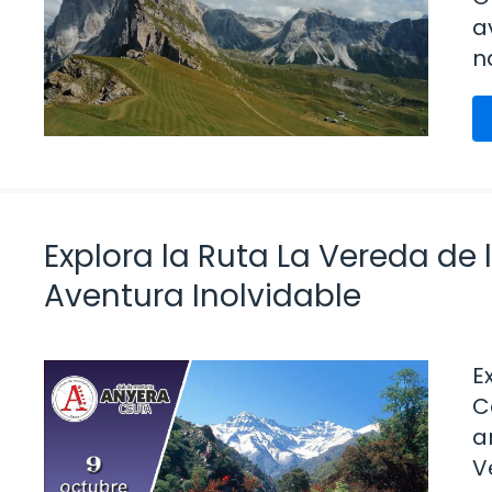
a
n
Explora la Ruta La Vereda de 
Aventura Inolvidable
E
C
a
V