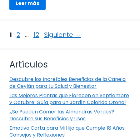
Leer más
Página
Página
Página
1
2
…
12
Siguiente
→
Artículos
Descubre los Increíbles Beneficios de la Canela
de Ceylán para tu Salud y Bienestar
Las Mejores Plantas que Florecen en Septiembre
y Octubre: Guía para un Jardín Colorido Otoñal
¿Se Pueden Comer las Almendras Verdes?
Descubre sus Beneficios y Usos
Emotiva Carta para Mi Hijo que Cumple 18 Años:
Consejos y Reflexiones