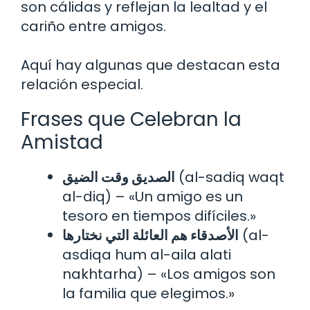
son cálidas y reflejan la lealtad y el
cariño entre amigos.
Aquí hay algunas que destacan esta
relación especial.
Frases que Celebran la
Amistad
الصديق وقت الضيق
(al-sadiq waqt
al-diq) – «Un amigo es un
tesoro en tiempos difíciles.»
الأصدقاء هم العائلة التي نختارها
(al-
asdiqa hum al-aila alati
nakhtarha) – «Los amigos son
la familia que elegimos.»